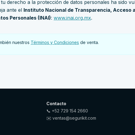
 tu derecho a la protección de datos personales ha sido v
ja ante el
Instituto Nacional de Transparencia, Acceso a
tos Personales (INAI)
:
www.inai.org.mx
.
ambién nuestros
Términos y Condiciones
de venta.
Contacto
📞
+52 729 154 2660
✉️
ventas@segurikit.com