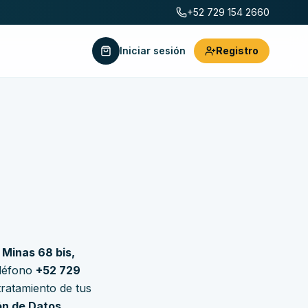
+52 729 154 2660
Iniciar sesión
Registro
 Minas 68 bis,
eléfono
+52 729
tratamiento de tus
ón de Datos