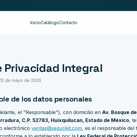
Inicio
Catálogo
Contacto
 Privacidad Integral
: 12 de mayo de 2026
ble de los datos personales
elante, el "Responsable"), con domicilio en
Av. Bosque de
rradura, C.P. 52783, Huixquilucan, Estado de México
, t
o electrónico
ventas@segurikit.com
, es el responsable del 
conforme a lo establecido por la
Ley Federal de Protecci