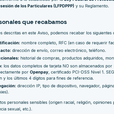
sesión de los Particulares (LFPDPPP)
y su Reglamento.
rsonales que recabamos
es descritas en este Aviso, podemos recabar los siguientes 
ificación:
nombre completo, RFC (en caso de requerir fac
acto:
dirección de envío, correo electrónico, teléfono.
cionales:
historial de compras, productos adquiridos, mon
o:
los datos completos de tarjeta NO son almacenados po
rectamente por
Openpay
, certificado PCI-DSS Nivel 1. S
 y los últimos 4 dígitos para fines de referencia.
egación:
dirección IP, tipo de dispositivo, navegador, página
ies).
 personales sensibles (origen racial, religión, opiniones p
cia sexual, etc.).