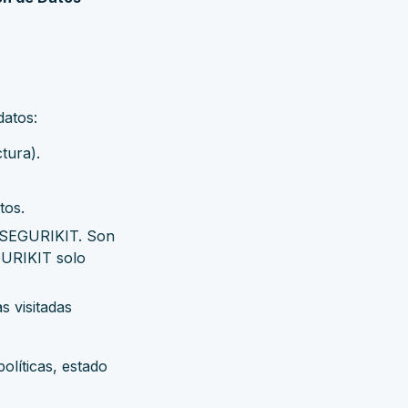
datos:
tura).
tos.
r SEGURIKIT. Son
EGURIKIT solo
s visitadas
olíticas, estado