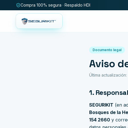
Compra 100% segura · Respaldo HDI
Documento legal
Aviso de
Última actualización
1. Responsa
SEGURIKIT
(en ad
Bosques de la He
154 2660
y corre
datos personales 