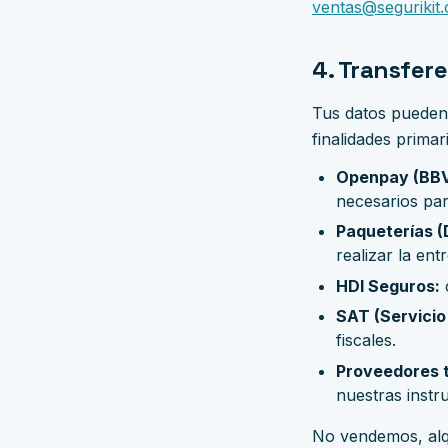
ventas@segurikit
4. Transfere
Tus datos pueden 
finalidades primar
Openpay (BBV
necesarios para
Paqueterías (
realizar la ent
HDI Seguros:
c
SAT (Servicio
fiscales.
Proveedores te
nuestras instr
No vendemos, alqu