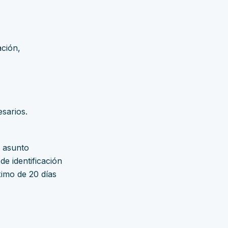
ción,
esarios.
 asunto
e identificación
ximo de 20 días