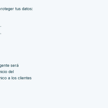
roteger tus datos:
.
.
gente será
icio del
co a los clientes