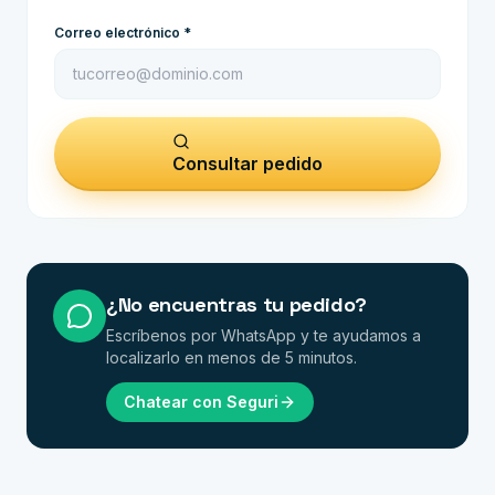
Correo electrónico *
Consultar pedido
Seguri
En línea
¿No encuentras tu pedido?
Escríbenos por WhatsApp y te ayudamos a
localizarlo en menos de 5 minutos.
Chatear con Seguri