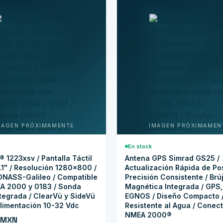
En stock
1223xsv / Pantalla Táctil
Antena GPS Simrad GS25 /
1" / Resolución 1280x800 /
Actualización Rápida de Pos
NASS-Galileo / Compatible
Precisión Consistente / Brú
A 2000 y 0183 / Sonda
Magnética Integrada / GPS
tegrada / ClearVü y SideVü
EGNOS / Diseño Compacto 
 Alimentación 10-32 Vdc
Resistente al Agua / Conect
NMEA 2000®
 MXN