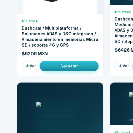
En stock
Dashcam 
En stock
Medición
Dashcam / Multiplataforma /
ADAS y D
Soluciones ADAS y DSC integrado /
Almacen
Almacenamiento en memorias Micro
SD / Sop
SD / soporta 4G y GPS
$6426 
$5206 MXN
Añadir
Ver
Ver
En stock