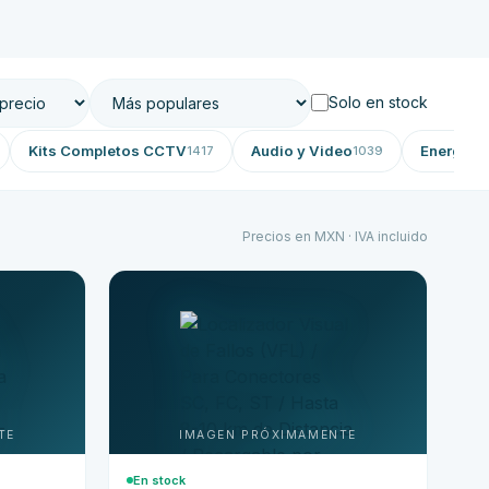
Solo en stock
Kits Completos CCTV
Audio y Video
Energía 
1417
1039
Precios en MXN · IVA incluido
En stock