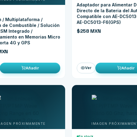
Adaptador para Alimentar 
Directo de la Bateria del Au
Compatible con AE-DC5013
/ Multiplataforma /
AE-DC5013-F6(GPS)
 de Combustible / Solución
$258 MXN
SM Integrado /
amiento en Memorias Micro
orta 4G y GPS
MXN
Añadir
Añadir
Ver
En stock