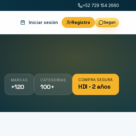
+52 729 154 2660
Iniciar sesión
Registro
Seguri
COMPRA SEGURA
MARCAS
CATEGORÍAS
HDI · 2 años
+120
100+