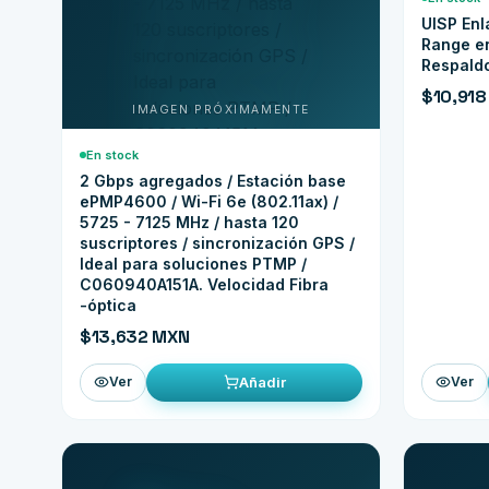
UISP En
Range en
Respaldo
$10,91
En stock
2 Gbps agregados / Estación base
ePMP4600 / Wi-Fi 6e (802.11ax) /
5725 - 7125 MHz / hasta 120
suscriptores / sincronización GPS /
Ideal para soluciones PTMP /
C060940A151A. Velocidad Fibra
-óptica
$13,632 MXN
Añadir
Ver
Ver