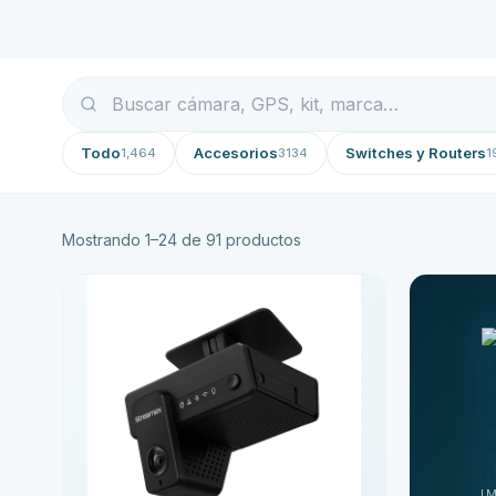
Todo
Accesorios
Switches y Routers
1,464
3134
1
Mostrando
1
–
24
de
91
productos