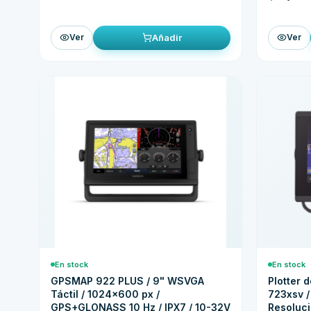
Añadir
Ver
Ver
En stock
En stock
GPSMAP 922 PLUS / 9" WSVGA
Plotter
Táctil / 1024x600 px /
723xsv /
GPS+GLONASS 10 Hz / IPX7 / 10-32V
Resoluc