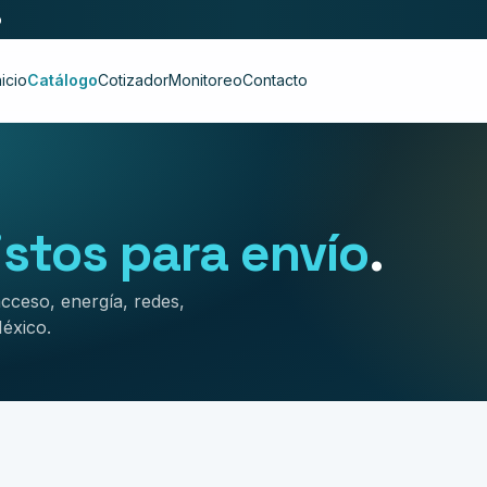
o
nicio
Catálogo
Cotizador
Monitoreo
Contacto
listos para envío
.
acceso, energía, redes,
éxico.