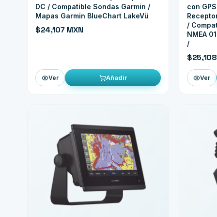
DC / Compatible Sondas Garmin /
con GPS,
Mapas Garmin BlueChart LakeVü
Receptor
/ Compa
$24,107 MXN
NMEA 01
/
$25,10
Añadir
Ver
Ver