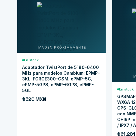
En stock
Adaptador TwistPort de 5180-6400
MHz para modelos Cambium: EPMP-
3KL, FORCE300-CSM, ePMP-5C,
ePMP-5GPS, ePMP-6GPS, ePMP-
En stock
5GL
GPSMAP® 
$520 MXN
WXGA 12.
GPS-GLO
con NME
CHIRP In
/ IPX7 /
$61,281