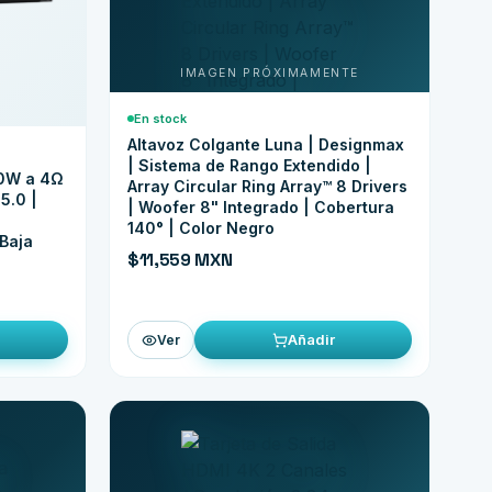
En stock
Altavoz Colgante Luna | Designmax
| Sistema de Rango Extendido |
60W a 4Ω
Array Circular Ring Array™ 8 Drivers
5.0 |
| Woofer 8" Integrado | Cobertura
140° | Color Negro
 Baja
$11,559 MXN
Añadir
Ver