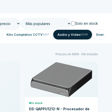
Solo en stock
Kits Completos CCTV
Audio y Video
Energía 
1417
1039
Precios en MXN · IVA incluido
En stock
DS-QAPPU1212-N - Procesador de