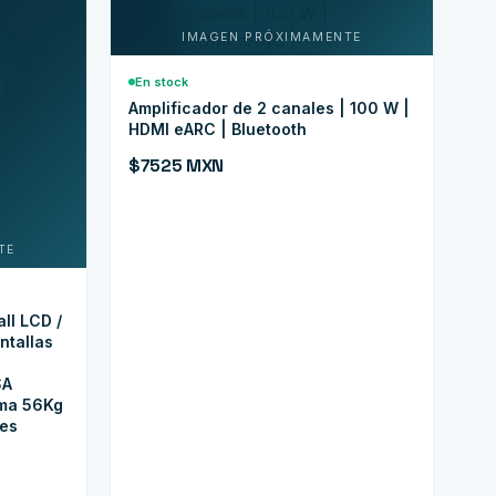
En stock
Amplificador de 2 canales | 100 W |
HDMI eARC | Bluetooth
$7525 MXN
ll LCD /
ntallas
SA
ma 56Kg
les