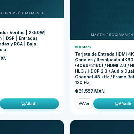
ador Veritas | 2x50W|
h | DSP | Entradas
das y RCA | Baja
En stock
cia
Tarjeta de Entrada HDMI 4K
MXN
Canales / Resolución 4K60
(4096x2160) / HDMI 2.0 / H
HLG / HDCP 2.3 / Audio Dual
Channel 48 kHz / Frame Ra
120 Hz
$31,557 MXN
Añadir
Añadir
Ver