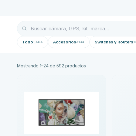
Todo
Accesorios
Switches y Routers
1,464
3134
1
Mostrando
1
–
24
de
592
productos