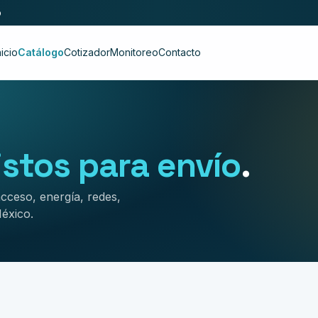
o
nicio
Catálogo
Cotizador
Monitoreo
Contacto
listos para envío
.
acceso, energía, redes,
éxico.