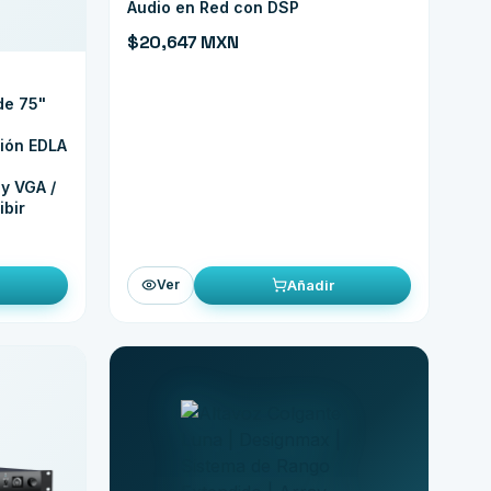
Audio en Red con DSP
$20,647 MXN
de 75"
ción EDLA
y VGA /
ibir
Añadir
Ver