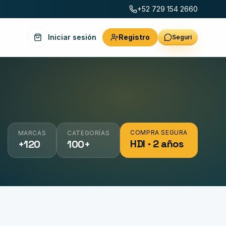
+52 729 154 2660
Iniciar sesión
Registro
Seguri
COMPRA SEGURA
MARCAS
CATEGORÍAS
HDI · 2 años
+120
100+