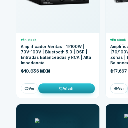
En stock
En stock
Amplificador Veritas | 1x100W |
Amplific
70V-100V | Bluetooth 5.0 | DSP |
|70/100V
Entradas Balanceadas y RCA | Alta
Zonas | 
Impedancia
Balance
$10,836 MXN
$17,667
Añadir
Ver
Ver