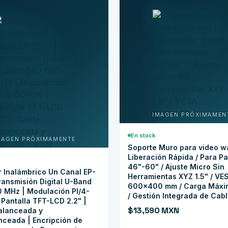
En stock
Soporte Muro para video wa
Liberación Rápida / Para Pa
46"-60" / Ajuste Micro Sin
 Inalámbrico Un Canal EP-
Herramientas XYZ 1.5" / VE
ransmisión Digital U-Band
600x400 mm / Carga Máxi
 MHz | Modulación PI/4-
/ Gestión Integrada de Cab
Pantalla TFT-LCD 2.2" |
$13,590 MXN
alanceada y
ceada | Encripción de