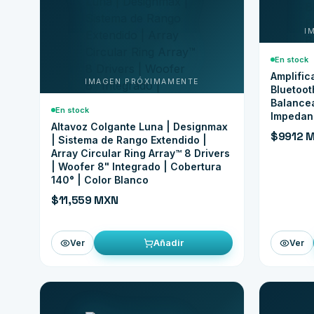
En stock
Amplific
Bluetoot
Balancea
En stock
Impedan
Altavoz Colgante Luna | Designmax
$9912 
| Sistema de Rango Extendido |
Array Circular Ring Array™ 8 Drivers
| Woofer 8" Integrado | Cobertura
140° | Color Blanco
$11,559 MXN
Añadir
Ver
Ver