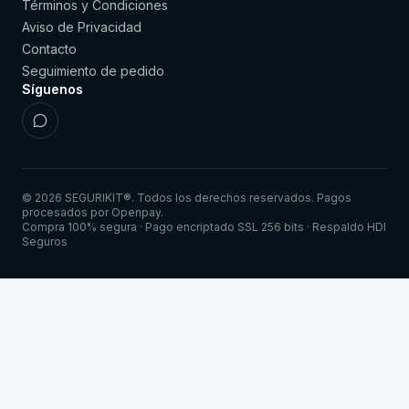
Términos y Condiciones
Aviso de Privacidad
Contacto
Seguimiento de pedido
Síguenos
© 2026 SEGURIKIT®. Todos los derechos reservados. Pagos
procesados por Openpay.
Compra 100% segura · Pago encriptado SSL 256 bits · Respaldo HDI
Seguros