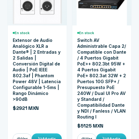
En stock
En stock
Extensor de Audio
Switch AV
Analógico XLR a
Administrable Capa 2/
Dante® | 2 Entradas y
Compatible con Dante
2 Salidas |
/ 4 Puertos Gigabit
Conversión Digital de
PoE++ 802.3bt 95W +
Audio | PoE IEEE
4 Puertos Gigabit
802.3af | Phantom
PoE+ 802.3at 32W + 2
Power 48V | Latencia
Puertos 10G SFP+ /
Configurable 1-5ms |
Presupuesto PoE
Rango Dinámico
240W / Dual UI Pro AV
>90dB
y Standard /
Compatibilidad Dante
$2921 MXN
y NDI / Fanless / VLAN
Routing I
$5125 MXN
Añadir
Añadir
Ver
Ver