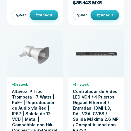
$85,143 MXN
Añadir
Añadir
Ver
Ver
En stock
En stock
Altavoz IP Tipo
Controlador de Video
Trompeta | 7 Watts |
LED VC4 / 4 Puertos
PoE+ | Reproducción
Gigabit Ethernet /
de Audio vía Red |
Entradas HDMI 1.3,
IP67 | Salida de 12
DVI, VGA, CVBS /
VCD | Metal |
Salida Máxima 2.6 MP
Compatible con Hik-
/ Compatibilidad con
Connect / Hik-Central
RS232