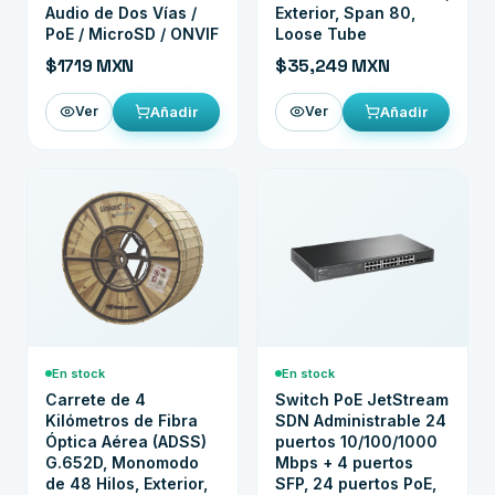
Audio de Dos Vías /
Exterior, Span 80,
PoE / MicroSD / ONVIF
Loose Tube
$1719 MXN
$35,249 MXN
Añadir
Añadir
Ver
Ver
En stock
En stock
Carrete de 4
Switch PoE JetStream
Kilómetros de Fibra
SDN Administrable 24
Óptica Aérea (ADSS)
puertos 10/100/1000
G.652D, Monomodo
Mbps + 4 puertos
de 48 Hilos, Exterior,
SFP, 24 puertos PoE,