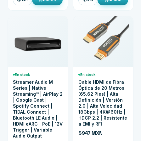
En stock
En stock
Streamer Audio M
Cable HDMI de Fibra
Series | Native
Óptica de 20 Metros
Streaming™ | AirPlay 2
(65.62 Pies) | Alta
| Google Cast |
Definición | Versión
Spotify Connect |
2.0 | Alta Velocidad
TIDAL Connect |
18Gbps | 4K@60Hz |
Bluetooth LE Audio |
HDCP 2.2 | Resistente
HDMI eARC | PoE | 12V
a EMI y RFI
Trigger | Variable
$947 MXN
Audio Output