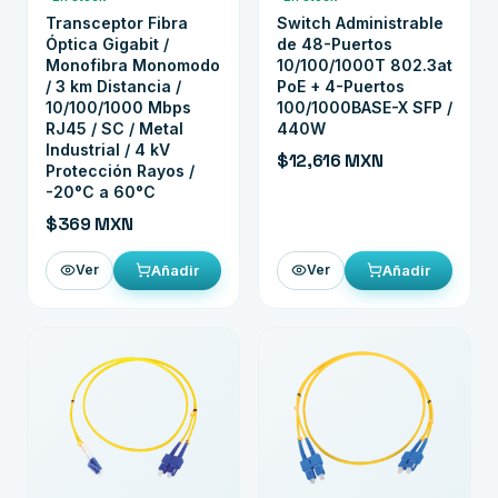
Transceptor Fibra
Switch Administrable
Óptica Gigabit /
de 48-Puertos
Monofibra Monomodo
10/100/1000T 802.3at
/ 3 km Distancia /
PoE + 4-Puertos
10/100/1000 Mbps
100/1000BASE-X SFP /
RJ45 / SC / Metal
440W
Industrial / 4 kV
$12,616 MXN
Protección Rayos /
-20°C a 60°C
$369 MXN
Añadir
Añadir
Ver
Ver