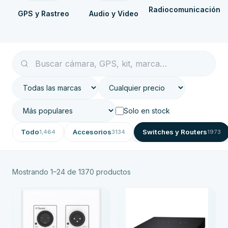
Radiocomunicación
GPS y Rastreo
Audio y Video
Solo en stock
Todo
Accesorios
Switches y Routers
1,464
3134
1973
Mostrando
1
–
24
de
1370
productos