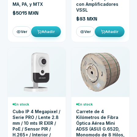
MA, PA, y MTX
con Amplificadores
VSSL
$5015 MXN
$93 MXN
Añadir
Añadir
Ver
Ver
En stock
En stock
Cubo IP 4 Megapixel /
Carrete de 4
Serie PRO / Lente 2.8
Kilómetros de Fibra
mm / 10 mts IR EXIR /
Óptica Aérea Mini
PoE / Sensor PIR /
ADSS (ASU) G.652D,
H.265+ / Interior /
Monomodo de 8 Hilos,