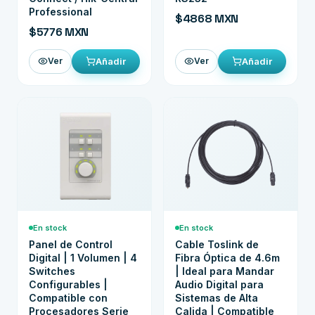
Professional
$4868 MXN
$5776 MXN
Añadir
Añadir
Ver
Ver
Seguri
En línea
En stock
En stock
Panel de Control
Cable Toslink de
Digital | 1 Volumen | 4
Fibra Óptica de 4.6m
Switches
| Ideal para Mandar
Configurables |
Audio Digital para
Compatible con
Sistemas de Alta
Procesadores Serie
Calida | Compatible