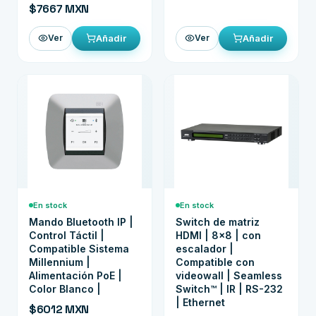
$7667 MXN
Añadir
Añadir
Ver
Ver
En stock
En stock
Mando Bluetooth IP |
Switch de matriz
Control Táctil |
HDMI | 8x8 | con
Compatible Sistema
escalador |
Millennium |
Compatible con
Alimentación PoE |
videowall | Seamless
Color Blanco |
Switch™ | IR | RS-232
| Ethernet
$6012 MXN