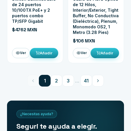
de 24 puertos
de 12 Hilos,
10/100TX PoE+ y 2
Interior/Exterior, Tight
puertos combo
Buffer, No Conductiva
TP/SFP Gigabit
(Dieléctrica), Plenum,
Monomodo OS2, 1
$4762 MXN
Metro (3.28 Pies)
$106 MXN
Añadir
Añadir
Ver
Ver
1
2
3
…
41
¿Necesitas ayuda?
Seguri te ayuda a elegir.