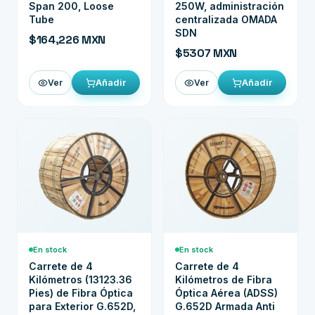
Span 200, Loose
250W, administración
Tube
centralizada OMADA
SDN
$164,226 MXN
$5307 MXN
Añadir
Añadir
Ver
Ver
En stock
En stock
Carrete de 4
Carrete de 4
Kilómetros (13123.36
Kilómetros de Fibra
Pies) de Fibra Óptica
Óptica Aérea (ADSS)
para Exterior G.652D,
G.652D Armada Anti